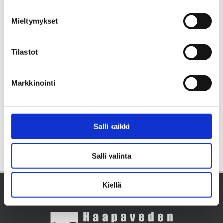
Koulut
Mieltymykset
Koulukalusteet
LEARN MORE
Tilastot
Markkinointi
Salli kaikki
Salli valinta
Kiellä