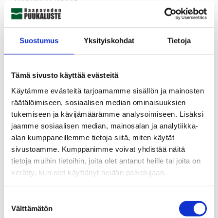
Hotellikalusteet
Koulut
LEARN MORE
Suostumus
Yksityiskohdat
Tietoja
Tämä sivusto käyttää evästeitä
Käytämme evästeitä tarjoamamme sisällön ja mainosten
räätälöimiseen, sosiaalisen median ominaisuuksien
tukemiseen ja kävijämäärämme analysoimiseen. Lisäksi
jaamme sosiaalisen median, mainosalan ja analytiikka-
alan kumppaneillemme tietoja siitä, miten käytät
sivustoamme. Kumppanimme voivat yhdistää näitä
tietoja muihin tietoihin, joita olet antanut heille tai joita on
kerätty, kun olet käyttänyt heidän palvelujaan.
Suostumuksen
Välttämätön
valinta