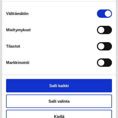
Projektivastaava ja laskenta
Suostumuksen
Välttämätön
valinta
044 750 0188
Mieltymykset
Tilastot
Markkinointi
Salli kaikki
Salli valinta
Kiellä