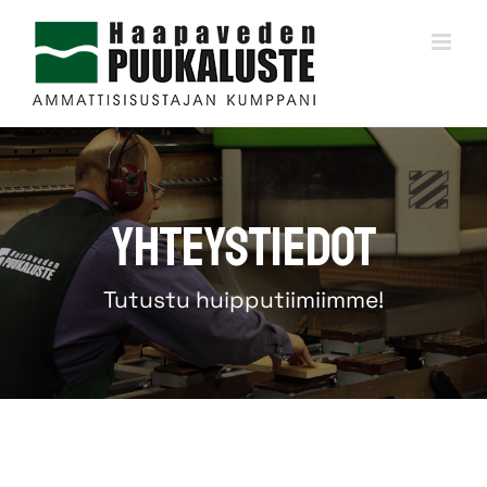
Skip
to
content
Yhteystiedot
Tutustu huipputiimiimme!